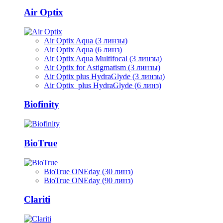
Air Optix
Air Optix Aqua (3 линзы)
Air Optix Aqua (6 линз)
Air Optix Aqua Multifocal (3 линзы)
Air Optix for Astigmatism (3 линзы)
Air Optix plus HydraGlyde (3 линзы)
Air Optix plus HydraGlyde (6 линз)
Biofinity
BioTrue
BioTrue ONEday (30 линз)
BioTrue ONEday (90 линз)
Clariti