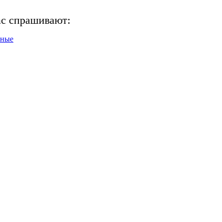
ас спрашивают:
нные