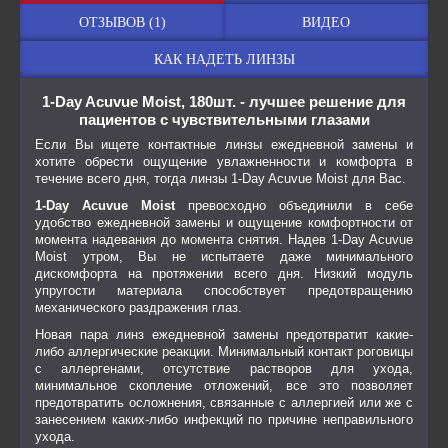
ОТЗЫВОВ (1)
ВИДЕО
КАК НАДЕТЬ ЛИНЗЫ
1-Day Acuvue Moist, 180шт. - лучшее решение для
пациентов с чувствительными глазами
Если Вы ищете контактные линзы ежедневной замены и
хотите обрести ощущение увлажненности и комфорта в
течение всего дня, тогда линзы 1-Day Acuvue Moist для Вас.
1-Day Acuvue Moist
превосходно объединили в себе
удобство ежедневной замены и ощущение комфортности от
момента надевания до момента снятия. Надев 1-Day Acuvue
Moist утром, Вы не испытаете даже минимального
дискомфорта на протяжении всего дня. Низкий модуль
упругости материала способствует предотвращению
механического раздражения глаз.
Новая пара линз ежедневной замены предотвратит какие-
либо аллергические реакции. Минимальный контакт роговицы
с аллергенами, отсутствие растворов для ухода,
минимальное скопление отложений, все это позволяет
предотвратить осложнения, связанные с аллергией или же с
занесением каких-либо инфекций по причине неправильного
ухода.