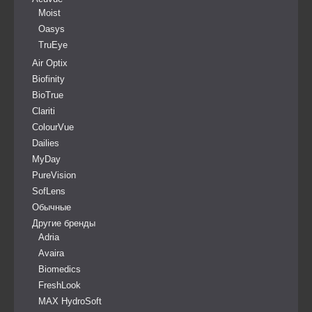
Moist
Oasys
TruEye
Air Optix
Biofinity
BioTrue
Clariti
ColourVue
Dailies
MyDay
PureVision
SofLens
Обычные
Другие бренды
Adria
Avaira
Biomedics
FreshLook
MAX HydroSoft