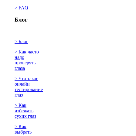
> FAQ
Блог
> Блог
> Как часто
надо
проверять
глаза
> Что такое
онлайн
тестирование
глаз
> Как
избежать
сухих глаз
> Как
выбрать