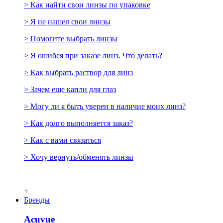
> Как найти свои линзы по упаковке
> Я не нашел свои линзы
> Помогите выбрать линзы
> Я ошибся при заказе линз. Что делать?
> Как выбрать раствор для линз
> Зачем еще капли для глаз
> Могу ли я быть уверен в наличие моих линз?
> Как долго выполняется заказ?
> Как с вами связаться
> Хочу вернуть/обменять линзы
+
Бренды
Acuvue