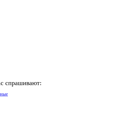
ас спрашивают:
нные