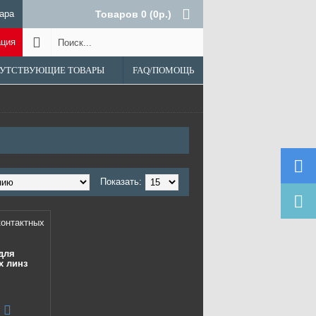
ара
Товаров 0 (0р.)
ация
УТСТВУЮЩИЕ ТОВАРЫ
FAQ/ПОМОЩЬ
Показать:
для
х линз