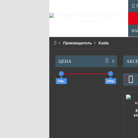
НА
Производитель
Kaida
ЦЕНА
АКСЕ
50р.
150р.
К
к